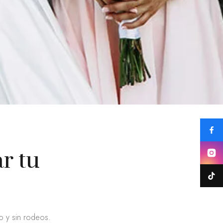
r tu
o y sin rodeos.