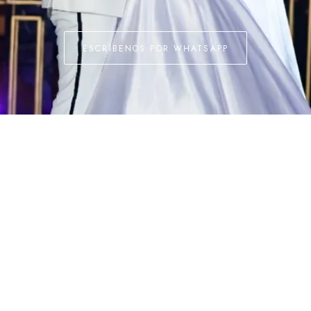
ESCRÍBENOS POR WHATSAPP
rganización de bodas
Despedidas de soltera
anización de matrimonios
Despedidas de soltera
ganizadores de bodas
Despedida de lujo
neador de bodas
Despedida elegante
presas de bodas
Despedidas temáticas
mo organizar una boda
A domicilio