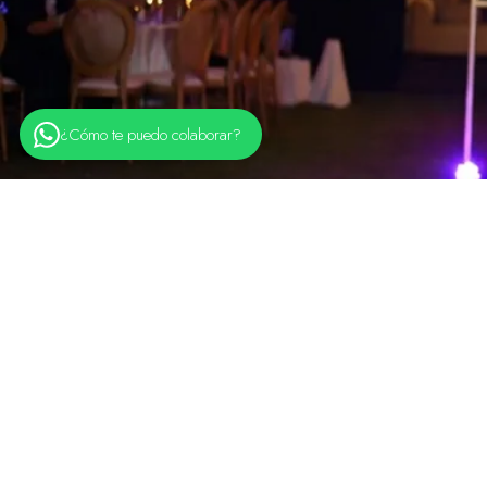
¿Cómo te puedo colaborar?
Servicios
O
Wedding planner
Org
Coordinación de bodas
Or
Decoración de bodas
Pla
Catering y banquetería
Em
Bodas campestres
Có