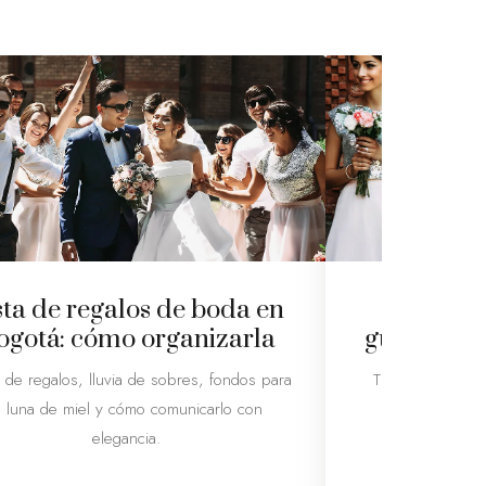
sta de regalos de boda en
Cómo pla
ogotá: cómo organizarla
guía y pre
de regalos, lluvia de sobres, fondos para
Tiempos, presu
a luna de miel y cómo comunicarlo con
tendencias: r
elegancia.
buscada