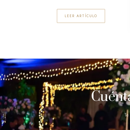
LEER ARTÍCULO
Cuént
Te