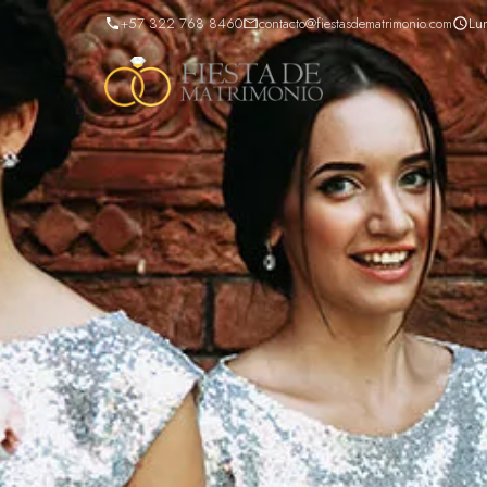
+57 322 768 8460
contacto@fiestasdematrimonio.com
Lu