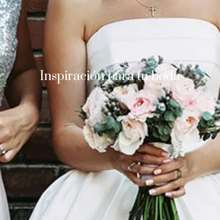
Inicio
·
Blog
Inspiración para tu boda